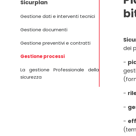
Sicurplan
bi
Gestione dati e interventi tecnici
Gestione documenti
Sicu
Gestione preventivi e contratti
dei 
Gestione processi
-
pia
La gestione Professionale della
gest
sicurezza
(for
-
ri
-
ge
-
ef
(temp