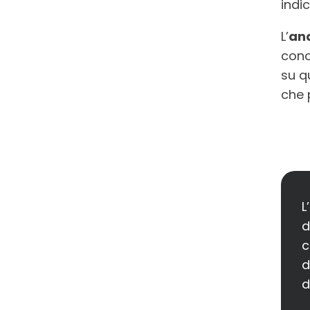
indic
L’
ana
cono
su q
che 
L
d
c
d
d