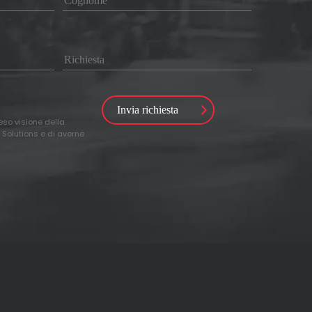
reso visione della
 Solutions e di averne