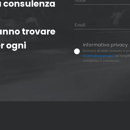
a consulenza
ranno trovare
r ogni
Informativa privacy
Dichiaro di aver ricevuto e p
informativa privacy
di Target
compreso il contenuto