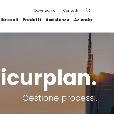
Search
Dove siamo
Contatti
for:
Search Button
Bilaterali
Prodotti
Assistenza
Azienda
icurplan.
Gestione processi.