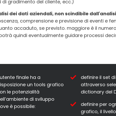
i di gradimento del cliente, ecc.)
lisi dei dati
aziendali, non scindibile dall'analis
scenza, comprensione e previsione di eventi e fen
uanto accaduto, se previsto. maggiore è il numero di 
potrà quindi eventualmente guidare processi decisi
’utente finale ha a
definire il set d
isposizione un tools grafico
attraverso sel
on le potenzialità
dictionary del 
ell’ambiente di sviluppo
definire per ogn
ove è possibile:
grafico, il live