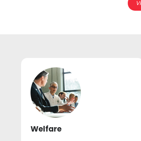
Vi
Welfare