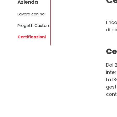
Azienda
Lavora con noi
I ri
Progetti Custom
di p
Certificazioni
Ce
Dal 
inte
La I
gest
cont