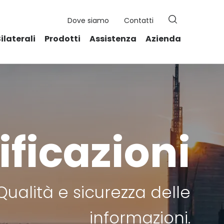
Search
Dove siamo
Contatti
for:
Search Button
Bilaterali
Prodotti
Assistenza
Azienda
ificazioni
Qualità e sicurezza delle
informazioni.