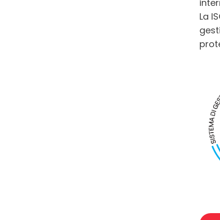
inte
La I
gesti
prot