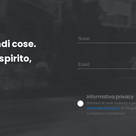
di cose.
pirito,
Informativa privacy
Dichiaro di aver ricevuto e p
informativa privacy
di Target
compreso il contenuto